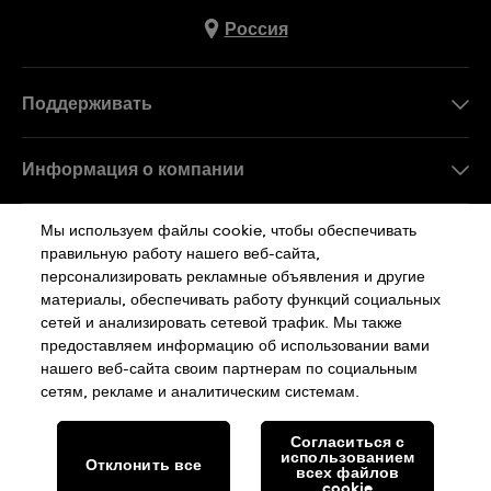
Россия
Поддерживать
Свяжитесь c Нами
Информация о компании
FAQ
Пресса
Мы используем файлы cookie, чтобы обеспечивать
Работа в Swatch
правильную работу нашего веб-сайта,
персонализировать рекламные объявления и другие
Sitemap
материалы, обеспечивать работу функций социальных
сетей и анализировать сетевой трафик. Мы также
Политика Конфиденциальности
предоставляем информацию об использовании вами
нашего веб-сайта своим партнерам по социальным
сетям, рекламе и аналитическим системам.
Cookie Notice
Условия Использования
Согласиться с
использованием
Отклонить все
SWISS MADE
всех файлов
cookie