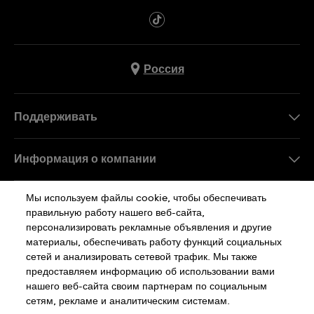
Россия
Поддерживать
Свяжитесь c Нами
Информация о компании
FAQ
Пресса
Мы используем файлы cookie, чтобы обеспечивать
Работа в Swatch
правильную работу нашего веб-сайта,
персонализировать рекламные объявления и другие
Sitemap
материалы, обеспечивать работу функций социальных
сетей и анализировать сетевой трафик. Мы также
Политика Конфиденциальности
предоставляем информацию об использовании вами
нашего веб-сайта своим партнерам по социальным
сетям, рекламе и аналитическим системам.
Cookie Notice
Условия Использования