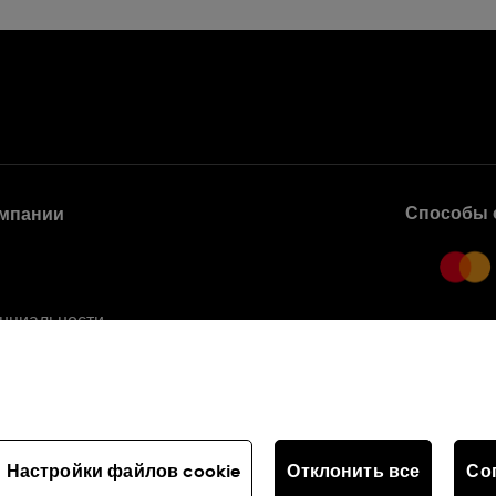
Способы 
мпании
нциальности
вания
Настройки файлов cookie
Отклонить все
Со