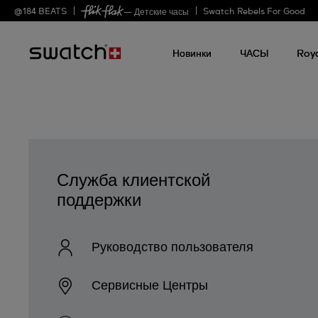
@
184
BEATS
Swatch Rebels For Good
— Детские часы
Новинки
ЧАСЫ
Roy
Служба клиентской
поддержки
Руководство пользователя
Сервисные Центры