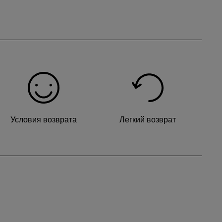
ся на несколько секунд, а затем «перепрыгнет»
тороне механизма.
емени. Безусловно, сигнал EOL прекратится
Условия возврата
Легкий возврат