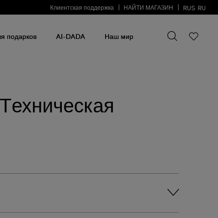
Клиентская поддержка
НАЙТИ МАГАЗИН
RUS
RU
Искать что-то
Искать
что-
я подарков
AI-DADA
Наш мир
то
 Tехническая