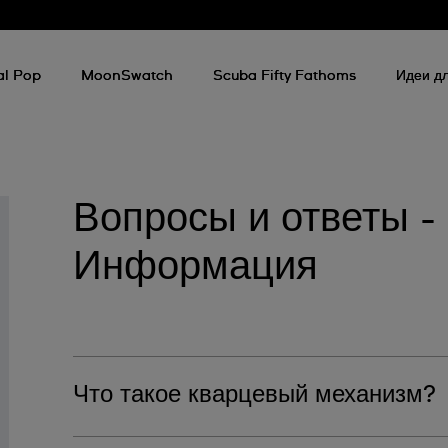
al Pop
MoonSwatch
Scuba Fifty Fathoms
Идеи дл
Вопросы и ответы -
Информация
Technical
Information
Что такое кварцевый механизм?