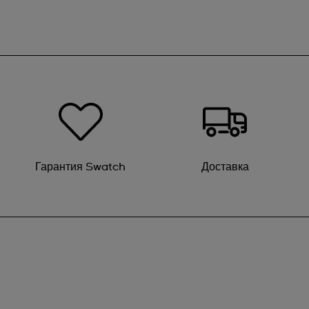
остановится. Solar: секундная стрелка остановит
Automatic) — 21 камень, как указано на задней с
несколько секунд для возврата к правильному вр
после зарядки.
Гарантия Swatch
Доставка