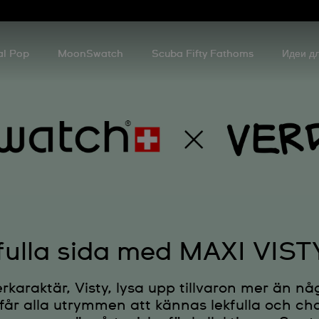
al Pop
MoonSwatch
Scuba Fifty Fathoms
Идеи дл
ekfulla sida med MAXI VIS
rkaraktär, Visty, lysa upp tillvaron mer än 
 får alla utrymmen att kännas lekfulla och 