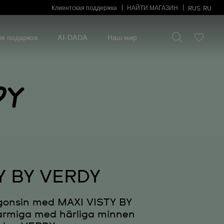
Клиентская поддержка
НАЙТИ МАГАЗИН
RUS
RU
Искать что-то
Искать
что-
я подарков
AI-DADA
Наш мир
то
TY BY VERDY
någonsin med MAXI VISTY BY
charmiga med härliga minnen