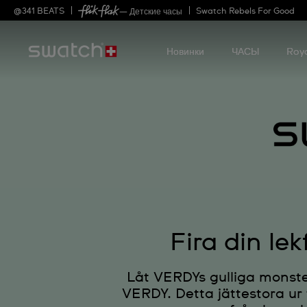
@
341
BEATS
Swatch Rebels For Good
— Детские часы
Новинки
ЧАСЫ
Roy
Fira din l
Låt VERDYs gulliga monste
VERDY. Detta jättestora ur