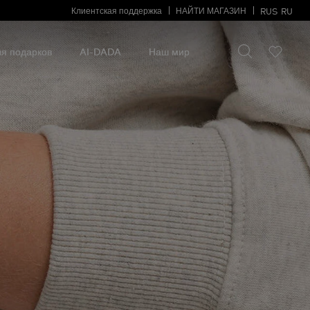
Клиентская поддержка
НАЙТИ МАГАЗИН
RUS
RU
Искать что-то
Искать
что-
я подарков
AI-DADA
Наш мир
то