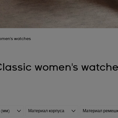
omen's watches
lassic women's watch
 (мм)
Материал корпуса
Материал ремеш