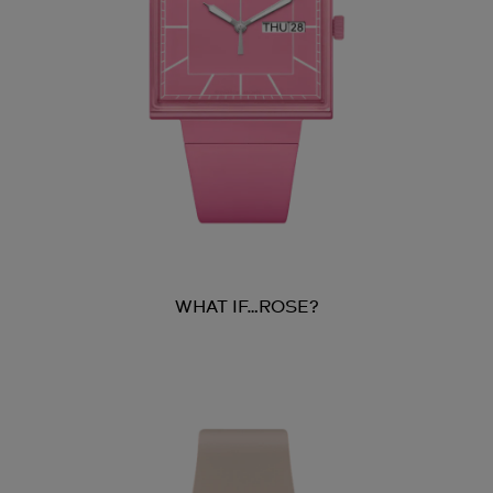
WHAT IF…ROSE?