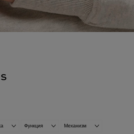
es
ка
Функция
Механизм