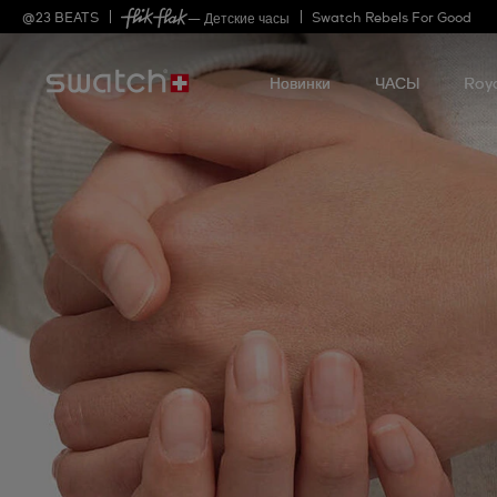
@
23
BEATS
Swatch Rebels For Good
— Детские часы
Новинки
ЧАСЫ
Roy