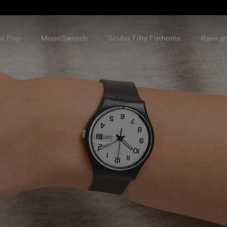
al Pop
MoonSwatch
Scuba Fifty Fathoms
Идеи дл