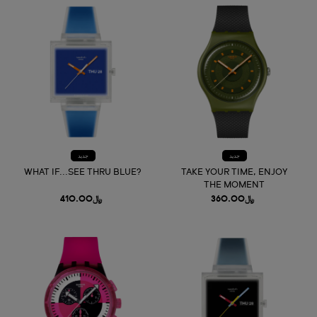
جديد
جديد
WHAT IF...SEE THRU BLUE?
TAKE YOUR TIME, ENJOY
THE MOMENT
﷼360.00
﷼410.00