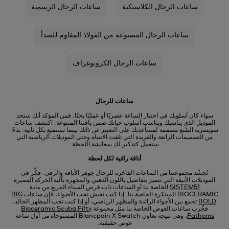
ساعات الرجال الكلاسيكية
ساعات الرجال الرسمية
ساعات الرجال المصنوعة من الفولاذ المقاوم للصدأ
ساعات الرجال الكرونوغراف
ساعات للرجال
سواء كان أسلوبك في اختيار الساعة عصريًا أو عمليًا بحتًا، فمن المؤكد أنك ستجد
الموديل الذي يناسبك ويناسب أسلوب حياتك ضمن باقتنا المتنوعة. اكتشف ساعات
سويسرية الصُنع مصممة لمساعدتك على التعبير عن ذاتك بينما تستمتع بكل ثانية: بدءًا
من التصميمات الرائعة والفريدة التي تلفت الانتباه وحتى الموديلات الرياضية التي
ستعمل كتذكير لك بمعايشة اللحظة.
أناقة راقية لكل لحظة
تُجسِّد مجموعتنا من الساعات الفاخرة للرجال جوهر الأناقة والرقي. فكِّر في
الموديلات الأنيقة التي تتميز بتفاصيل باللون الذهبي والمجهزة بآلية الحركة المميزة
SISTEM51
الخاصة بنا أو الساعات ذات قرص الميناء المربع من مادة
BIOCERAMIC المبتكرة الخاصة بنا. إذا كنت تعيش تحت الأضواء، فإن ساعات
BIG
BOLD
تجمع بين الأجواء الرائدة والمظهر الرياضي، أو إذا كنت تحب المظهر الخالد،
فجِّرب ساعات الغوص الخاصة بنا مثل مجموعة
Bioceramic Scuba Fifty
Fathoms
، وهي نتيجة تعاون Blancpain X Swatch المستوحاة من أول ساعة
غوص حقيقية.