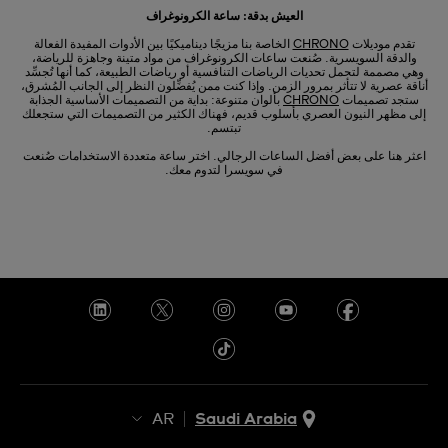
العيش بدقة: ساعة الكرونوغراف
تقدم موديلات
CHRONO
الخاصة بنا مزيجًا ديناميكيًا بين الأدوات المفيدة الفعالة
والدقة السويسرية. صُنعت ساعات الكرونوغراف من مواد متينة وجاهزة للرياضة،
وهي مصممة لتحمل تحديات الرياضات التنافسية أو رياضات الطبيعة، كما أنها تُجسِّد
أناقة عصرية لا تتأثر بمرور الزمن. وإذا كنت ممن يُفضِّلون النظر إلى الجانب المُشرق،
ستجد تصميمات
CHRONO
بألوان متنوعة: بداية من التصميمات الأساسية الجذابة
إلى مظهر النيون العصري بأسلوب قديم، فهناك الكثير من التصميمات التي ستجعلك
تبتسم.
اعثر هنا على بعض أفضل الساعات الرجالي. اختر ساعة متعددة الاستخدامات صُنعت
في سويسرا لتدوم معك.
AR
Saudi Arabia