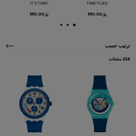
?
IT'S TIME!
TIME FLIES
﷼550.00
﷼550.00
ترتيب حسب
224 منتجات