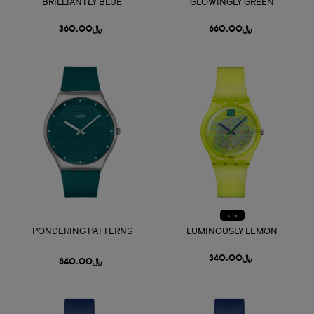
BRILLIANTLY BLUE
GLOWINGLY GREEN
﷼660.00
﷼360.00
جديد
PONDERING PATTERNS
LUMINOUSLY LEMON
﷼340.00
﷼840.00