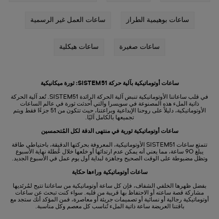
ساعات بوهيمية الطراز
ساعات العمل غير الرسمية
ساعات صغيرة
ساعات هيكلية
ساعات أوتوماتيكية بآلية حركة SISTEM51: ثورة ميكانيكية
في قلب ساعاتنا الأوتوماتيكية تنبض آلية الحركة الرائدة SISTEM51. تُعد آلية الحركة
ذاتية الملء هذه المصنوعة في سويسرا والتي أحدثت ثورة في عالم الساعات
الأوتوماتيكية، دليلاً على روحنا الإبداعية وبراعتنا، حيث تتكون من 51 جزءًا فقط ويتم
تجميعها بالكامل آليًا.
ساعات أوتوماتيكية ثورية في منتهى الدقة لكل المُتحمسين
تتمتع ساعات SISTEM51 الأوتوماتيكية، المعروفة بحركتها الدقيقة، باحتياطي طاقة
يبلغ 90 ساعة، مما يعني أنه يمكن عدم ارتدائها أو خلعها خلال عُطلة نهاية الأسبوع
وتظل مضبوطة على الوقت الصحيح وجاهزة لبداية أول يوم عمل في الأسبوع الجديد.
ساعات أوتوماتيكية وراءها حكاية
بفضل ظهرها الخلفي الشفاف، فإن كل ساعة أوتوماتيكية من ساعاتنا تتيح لمُرتَديها
مشاركة قصة ساعته أو الاحتفاظ بها قريبة من قلبه. سواء كنت تبحث عن ساعات
أوتوماتيكية رجالية أو نسائية أو تصميمات جريئة أو معاصرة، فمن المؤكد أنك ستجد مع
باقتنا العريضة ساعة ذاتية الملء تُناسب كل معصم وكل مناسبة.