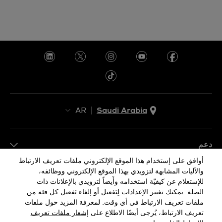
AR
Saudi Arabia
AR
EN
دعم
أوافق على إستخدام هذا الموقع الإلكتروني ملفات تعريف الارتباط
FAQ
والآليات المشابهة لتزويدي بهذا الموقع الإلكتروني ووظائفه،
معلومات الشركة
للإستعلام عن كيفيّة استخدامه وأَيضاً لتزويدي بالإعلانات ذات
الصلة. يمكنك تغيير الإعدادات لِتَفعيل أو إلغاء تَفعيل كل فئة من
صحافة
ملفات تعريف الارتباط في أي وقت. لمعرفة المزيد حول ملفات
وظائف
تعريف الارتباط، يُرجى أيضًا الاطلاع على
إشعار ملفات تعريف
إشعار الخصوصية
إشعار ملفات تعريف الارتباط