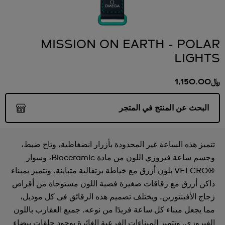
MISSION ON EARTH - POLAR
LIGHTS
﷼1,150.00
البحث عن المنتج في المتجر
تتميز هذه الساعة غير المحدودة بأزرار انضغاطية، وتاج ضبط،
وجسم ساعة فيروزي اللون من مادة Bioceramic، وسوار
VELCRO®‎ بلون أزرق مع خياطة برتقالية متباينة. وتتميز بميناء
داكن أزرق مع رقاقات صغيرة فضية اللون مستوحاة من أقراص
زجاج الأفينتورين. ويختلف تصميم هذه الرقائق في كل موديل،
مما يجعل ميناء كل ساعة فريدًا من نوعه. جميع العقارب باللون
الفيروزي. وتتميز الميناءات الفرعية الغائرة بوجود حلقات بيضاء