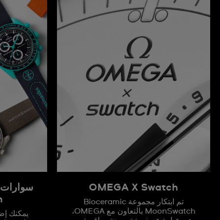
OMEGA X Swatch
h
تم ابتكار مجموعة Bioceramic
MoonSwatch بالتعاون مع OMEGA،
يمكنك إض