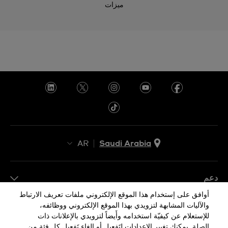
ميزات
AR
Saudi Arabia
AR
EN
دعم
أوافق على إستخدام هذا الموقع الإلكتروني ملفات تعريف الارتباط
FAQ
والآليات المشابهة لتزويدي بهذا الموقع الإلكتروني ووظائفه،
معلومات الشركة
للإستعلام عن كيفيّة استخدامه وأَيضاً لتزويدي بالإعلانات ذات
الصلة. يمكنك تغيير الإعدادات لِتَفعيل أو إلغاء تَفعيل كل فئة من