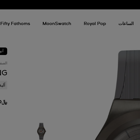
الساعات
Royal Pop
MoonSwatch
Fifty Fathoms
أتو
الصفح
NG
آلي
﷼1,150.00