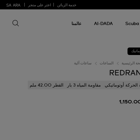
خدمة الزبائن
اعثر على متجر
SA
ARA
البحث عن 
البحث
عن
Scuba 
AI-DADA
عالمنا
شيء
ما
ماتيك
ة الرئيسية
الساعات
ساعات آلية
REDRA
ة الحركة أوتوماتيكي
مقاومة المياه 3 بار
القطر 42.00 ملم