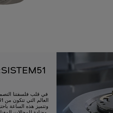
1
مضادة للمجالات المغناط