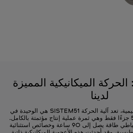
SISTEM5: الحركة الميكانيكية المميزة
لدينا
في قلب فلسفتنا التصميمية، تعد آلية الحركة SISTEM51 هي الوحيدة في
العالم التي تتكون من 51 جزءًا فقط وهي ثمرة عملية إنتاج مؤتمتة بالكامل.
وتتميز هذه الساعة باحتياطي طاقة يصل إلى 90 ساعة وخصائص استثنائية
يسية، وقد أحدثت هذه الأعجوبة الميكانيكية ذاتية