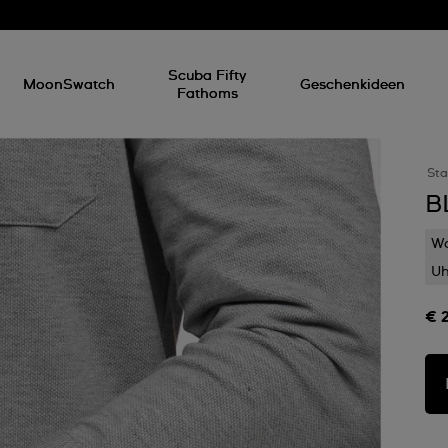
Scuba Fifty
MoonSwatch
Geschenkideen
Fathoms
Sta
B
Wa
Uh
€ 