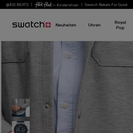
@
832
BEATS
Swatch Rebels For Good
— Kinderuhren
Royal
Neuheiten
Uhren
Pop