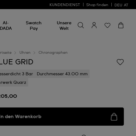
KUNDENDIENST
Shop finden
DEU
AT
Nach etwas suchen
Nach
AI-
Swatch
Unsere
etwas
DADA
Pay
Welt
suchen
rtseite
Uhren
Chronographen
LUE GRID
sserdicht 3 Bar
Durchmesser 43.00 mm
rwerk Quarz
205,00
In den Warenkorb