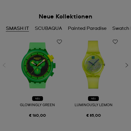
Neue Kollektionen
SMASH IT
SCUBAQUA
Painted Paradise
Swatch 
NEU
NEU
GLOWINGLY GREEN
LUMINOUSLY LEMON
€ 160,00
€ 85,00