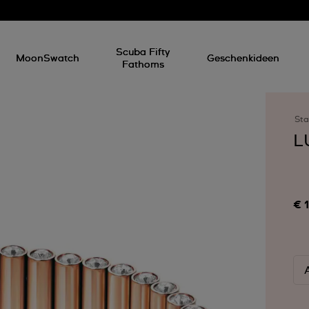
Scuba Fifty
MoonSwatch
Geschenkideen
Fathoms
Sta
L
€ 