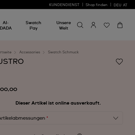
KUNDENDIENST
Shop finden
DEU
AT
Nach etwas suchen
Nach
AI-
Swatch
Unsere
etwas
DADA
Pay
Welt
suchen
rtseite
Accessories
Swatch Schmuck
USTRO
100,00
Dieser Artikel ist online ausverkauft.
Artikelabmessungen
*