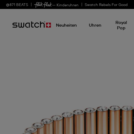
@
871
BEATS
Swatch Rebels For Good
— Kinderuhren
Royal
Neuheiten
Uhren
Pop