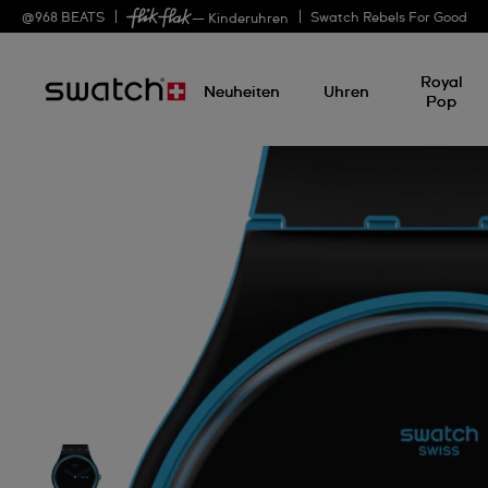
@
968
BEATS
Swatch Rebels For Good
— Kinderuhren
Royal
Neuheiten
Uhren
Pop