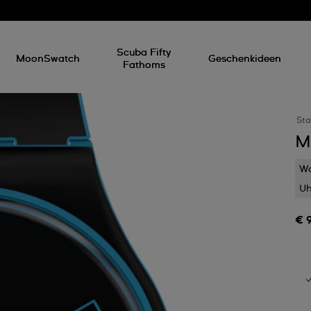
Scuba Fifty
MoonSwatch
Geschenkideen
Fathoms
Sta
M
Wa
Uh
€ 