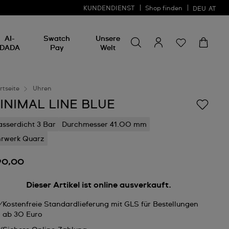
KUNDENDIENST
Shop finden
DEU
AT
Nach etwas suchen
Nach
AI-
Swatch
Unsere
etwas
DADA
Pay
Welt
suchen
rtseite
Uhren
INIMAL LINE BLUE
sserdicht 3 Bar
Durchmesser 41.00 mm
rwerk Quarz
90,00
Dieser Artikel ist online ausverkauft.
Kostenfreie Standardlieferung mit GLS für Bestellungen
ab 30 Euro