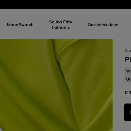
Scuba Fifty
MoonSwatch
Geschenkideen
Fathoms
Sta
P
Wa
Uh
€ 