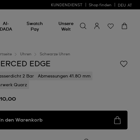
KUNDENDIENST
Shop finden
DEU
AT
Nach etwas suchen
Nach
AI-
Swatch
Unsere
etwas
DADA
Pay
Welt
suchen
rtseite
Uhren
Schwarze Uhren
IERCED EDGE
sserdicht 2 Bar
Abmessungen 41.80 mm
rwerk Quarz
110,00
In den Warenkorb