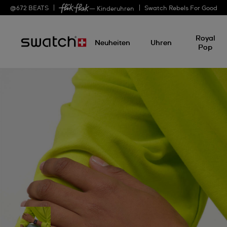
@
672
BEATS
Swatch Rebels For Good
— Kinderuhren
Royal
Neuheiten
Uhren
Pop