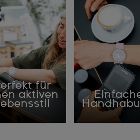
erfekt für
nen aktiven
Einfach
ebensstil
Handhab