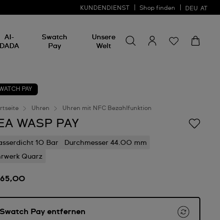
KUNDENDIENST
Shop finden
DEU
AT
Nach etwas suchen
Nach
AI-
Swatch
Unsere
etwas
DADA
Pay
Welt
suchen
WATCH PAY
rtseite
Uhren
Uhren mit NFC Bezahlfunktion
EA WASP PAY
sserdicht 10 Bar
Durchmesser 44.00 mm
rwerk Quarz
165,00
Swatch Pay entfernen