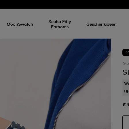
Scuba Fifty
MoonSwatch
Geschenkideen
Fathoms
S
Sta
S
Wa
Uh
€ 