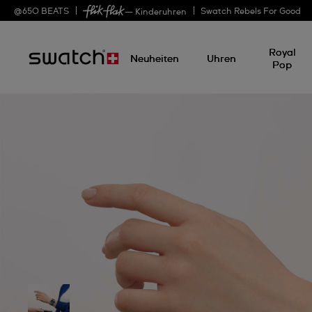
@
650
BEATS
Swatch Rebels For Good
— Kinderuhren
Royal
Neuheiten
Uhren
Pop