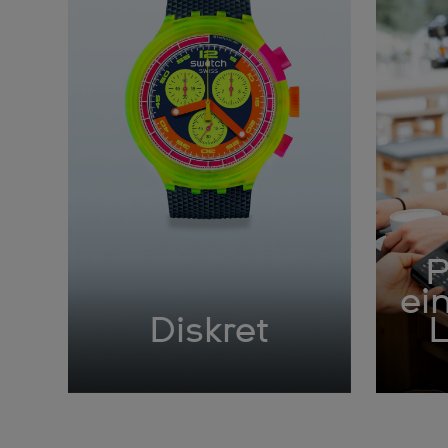
P
ei
Diskret
L