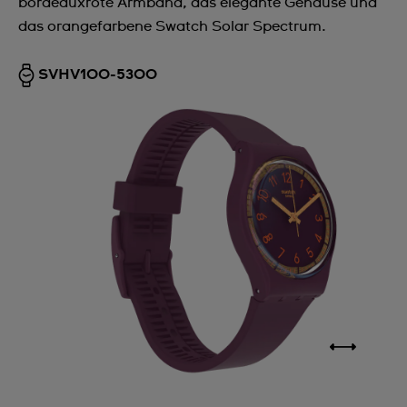
bordeauxrote Armband, das elegante Gehäuse und
das orangefarbene Swatch Solar Spectrum.
SVHV100-5300