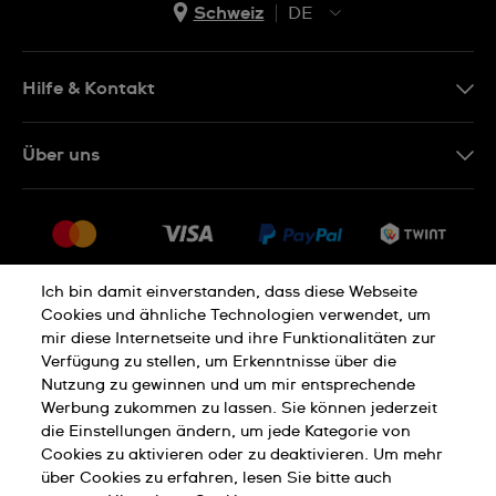
Schweiz
DE
EN
DE
Hilfe & Kontakt
IT
Kontakt Online Shop
Über uns
FR
FAQ
Presse
Lieferung
Jobs
Rückgaberecht
Sitemap
Verkaufs- und Lieferbedingungen
Ich bin damit einverstanden, dass diese Webseite
Cookies und ähnliche Technologien verwendet, um
Vertrag widerrufen
mir diese Internetseite und ihre Funktionalitäten zur
Verfügung zu stellen, um Erkenntnisse über die
Nutzung zu gewinnen und um mir entsprechende
Datenschutzerklärung
Cookies Hinweis
Werbung zukommen zu lassen. Sie können jederzeit
die Einstellungen ändern, um jede Kategorie von
Cookies zu aktivieren oder zu deaktivieren. Um mehr
Nutzungsbedingungen
Impressum
über Cookies zu erfahren, lesen Sie bitte auch