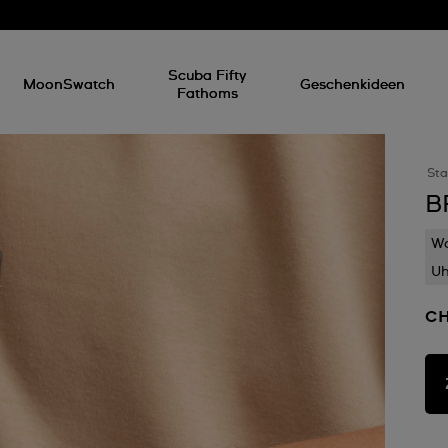
Scuba Fifty
MoonSwatch
Geschenkideen
Fathoms
Sta
B
Wa
Uh
CH