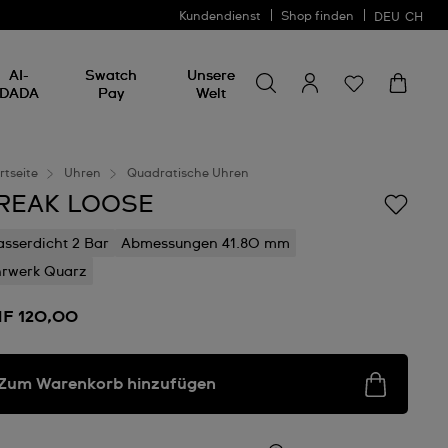
Kundendienst
Shop finden
DEU
CH
Nach etwas suchen
Nach
AI-
Swatch
Unsere
etwas
DADA
Pay
Welt
suchen
rtseite
Uhren
Quadratische Uhren
REAK LOOSE
sserdicht 2 Bar
Abmessungen 41.80 mm
rwerk Quarz
F 120,00
Zum Warenkorb hinzufügen