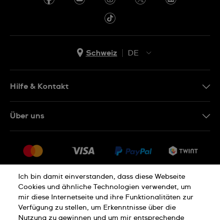
Schweiz
DE
EN
DE
Hilfe & Kontakt
IT
Kontakt Online Shop
Über uns
FR
FAQ
Presse
Lieferung
Jobs
Rückgaberecht
Sitemap
Verkaufs- und Lieferbedingungen
Ich bin damit einverstanden, dass diese Webseite
Cookies und ähnliche Technologien verwendet, um
Vertrag widerrufen
mir diese Internetseite und ihre Funktionalitäten zur
Verfügung zu stellen, um Erkenntnisse über die
Nutzung zu gewinnen und um mir entsprechende
Datenschutzerklärung
Cookies Hinweis