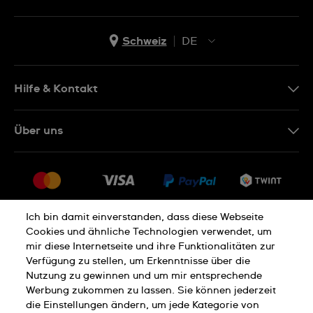
Schweiz
DE
EN
DE
Hilfe & Kontakt
IT
Kontakt Online Shop
Über uns
FR
FAQ
Presse
Lieferung
Jobs
Rückgaberecht
Sitemap
Verkaufs- und Lieferbedingungen
Ich bin damit einverstanden, dass diese Webseite
Cookies und ähnliche Technologien verwendet, um
Vertrag widerrufen
mir diese Internetseite und ihre Funktionalitäten zur
Verfügung zu stellen, um Erkenntnisse über die
Nutzung zu gewinnen und um mir entsprechende
Datenschutzerklärung
Cookies Hinweis
Werbung zukommen zu lassen. Sie können jederzeit
die Einstellungen ändern, um jede Kategorie von