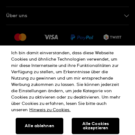
IT
Kontakt Online Shop
Über uns
FR
FAQ
Presse
Lieferung
Jobs
Rückgaberecht
Sitemap
Verkaufs- und Lieferbedingungen
Ich bin damit einverstanden, dass diese Webseite
Cookies und ähnliche Technologien verwendet, um
Vertrag widerrufen
mir diese Internetseite und ihre Funktionalitäten zur
Verfügung zu stellen, um Erkenntnisse über die
Nutzung zu gewinnen und um mir entsprechende
Datenschutzerklärung
Cookies Hinweis
Werbung zukommen zu lassen. Sie können jederzeit
die Einstellungen ändern, um jede Kategorie von
Cookies zu aktivieren oder zu deaktivieren. Um mehr
Nutzungsbedingungen
Impressum
über Cookies zu erfahren, lesen Sie bitte auch
unseren
Hinweis zu Cookies.
SWISS MADE
Alle Cookies
Alle ablehnen
akzeptieren
© SWATCH AG 2026, ALLE RECHTE VORBEHALTEN: SWISS