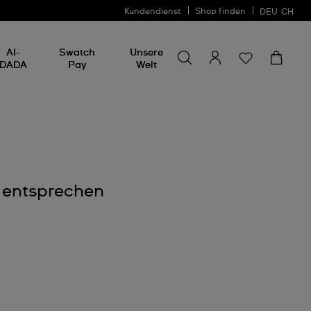
Kundendienst
Shop finden
DEU
CH
Nach etwas suchen
Nach
AI-
Swatch
Unsere
etwas
DADA
Pay
Welt
suchen
e entsprechen