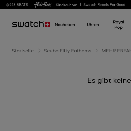
BIOCERAMIC
@
963
BEATS
Swatch Rebels For Good
— Kinderuhren
Royal
Neuheiten
Uhren
Pop
Startseite
Scuba Fifty Fathoms
MEHR ERFA
Es gibt kein