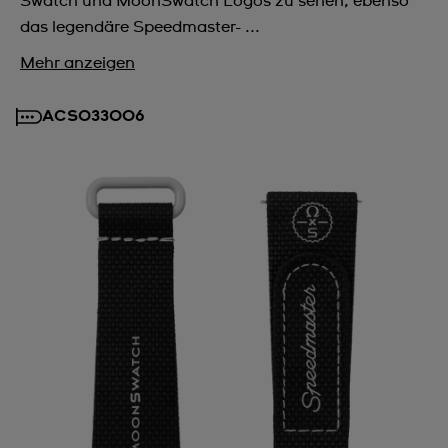
Swatch und MoonSwatch Logos zu sehen, ebenso
das legendäre Speedmaster- ...
Mehr anzeigen
ACSO33006