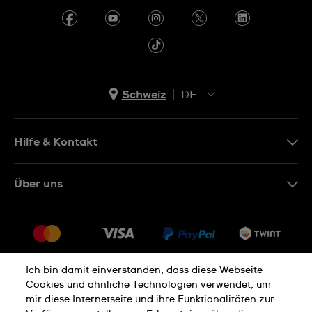
Schweiz
DE
EN
DE
Hilfe & Kontakt
IT
Kontakt Online Shop
Über uns
FR
FAQ
Presse
Lieferung
Jobs
Rückgaberecht
Sitemap
Verkaufs- und Lieferbedingungen
Ich bin damit einverstanden, dass diese Webseite
Cookies und ähnliche Technologien verwendet, um
Vertrag widerrufen
mir diese Internetseite und ihre Funktionalitäten zur