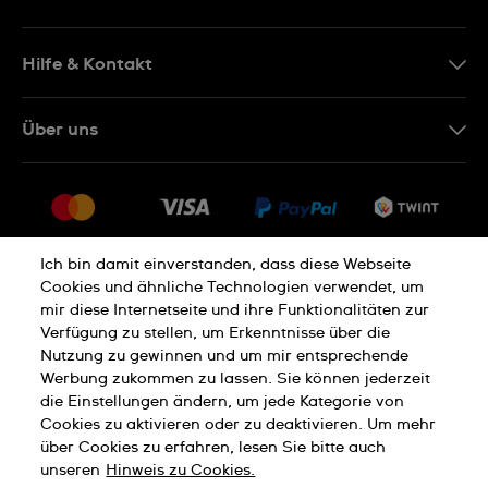
EN
DE
Hilfe & Kontakt
IT
Kontakt Online Shop
Über uns
FR
FAQ
Presse
Lieferung
Jobs
Rückgaberecht
Sitemap
Verkaufs- und Lieferbedingungen
Ich bin damit einverstanden, dass diese Webseite
Cookies und ähnliche Technologien verwendet, um
Vertrag widerrufen
mir diese Internetseite und ihre Funktionalitäten zur
Verfügung zu stellen, um Erkenntnisse über die
Nutzung zu gewinnen und um mir entsprechende
Datenschutzerklärung
Cookies Hinweis
Werbung zukommen zu lassen. Sie können jederzeit
die Einstellungen ändern, um jede Kategorie von
Cookies zu aktivieren oder zu deaktivieren. Um mehr
Nutzungsbedingungen
Impressum
über Cookies zu erfahren, lesen Sie bitte auch
unseren
Hinweis zu Cookies.