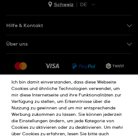
Schweiz
DE
EN
DE
Hilfe & Kontakt
IT
Kontakt Online Shop
Über uns
FR
FAQ
Presse
Lieferung
Jobs
Rückgaberecht
Sitemap
Verkaufs- und Lieferbedingungen
Ich bin damit einverstanden, dass diese Webseite
Cookies und ähnliche Technologien verwendet, um
Vertrag widerrufen
mir diese Internetseite und ihre Funktionalitäten zur
Verfügung zu stellen, um Erkenntnisse über die
Nutzung zu gewinnen und um mir entsprechende
Datenschutzerklärung
Cookies Hinweis
Werbung zukommen zu lassen. Sie können jederzeit
die Einstellungen ändern, um jede Kategorie von
Cookies zu aktivieren oder zu deaktivieren. Um mehr
Nutzungsbedingungen
Impressum
über Cookies zu erfahren, lesen Sie bitte auch