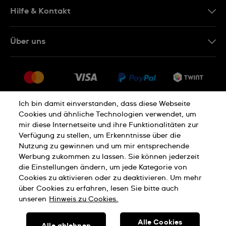
DE
Hilfe & Kontakt
IT
Kontakt Online Shop
Über uns
FR
FAQ
Presse
Lieferung
Jobs
Rückgaberecht
Sitemap
Verkaufs- und Lieferbedingungen
Ich bin damit einverstanden, dass diese Webseite
Cookies und ähnliche Technologien verwendet, um
Vertrag widerrufen
mir diese Internetseite und ihre Funktionalitäten zur
Verfügung zu stellen, um Erkenntnisse über die
Datenschutzerklärung
Cookies Hinweis
Nutzung zu gewinnen und um mir entsprechende
Werbung zukommen zu lassen. Sie können jederzeit
die Einstellungen ändern, um jede Kategorie von
Cookies zu aktivieren oder zu deaktivieren. Um mehr
Nutzungsbedingungen
Impressum
über Cookies zu erfahren, lesen Sie bitte auch
unseren
Hinweis zu Cookies.
SWISS MADE
Alle Cookies