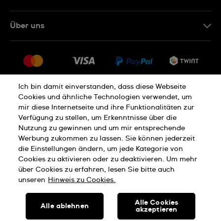
IT
Kontakt Online Shop
Über uns
FR
FAQ
Presse
Lieferung
Jobs
Rückgaberecht
Sitemap
Verkaufs- und Lieferbedingungen
Ich bin damit einverstanden, dass diese Webseite
Cookies und ähnliche Technologien verwendet, um
Vertrag widerrufen
mir diese Internetseite und ihre Funktionalitäten zur
Verfügung zu stellen, um Erkenntnisse über die
Nutzung zu gewinnen und um mir entsprechende
Datenschutzerklärung
Cookies Hinweis
Werbung zukommen zu lassen. Sie können jederzeit
die Einstellungen ändern, um jede Kategorie von
Cookies zu aktivieren oder zu deaktivieren. Um mehr
Nutzungsbedingungen
Impressum
über Cookies zu erfahren, lesen Sie bitte auch
unseren
Hinweis zu Cookies.
SWISS MADE
Alle Cookies
Alle ablehnen
akzeptieren
© SWATCH AG 2026, ALLE RECHTE VORBEHALTEN: SWISS