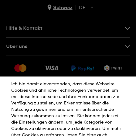
Schweiz
DE
EN
DE
Hilfe & Kontakt
IT
Kontakt Online Shop
Über uns
FR
FAQ
Presse
Lieferung
Jobs
Rückgaberecht
Sitemap
Verkaufs- und Lieferbedingungen
Ich bin damit einverstanden, dass diese Webseite
Cookies und ähnliche Technologien verwendet, um
Vertrag widerrufen
mir diese Internetseite und ihre Funktionalitäten zur
Verfügung zu stellen, um Erkenntnisse über die
Nutzung zu gewinnen und um mir entsprechende
Datenschutzerklärung
Cookies Hinweis
Werbung zukommen zu lassen. Sie können jederzeit
die Einstellungen ändern, um jede Kategorie von
Cookies zu aktivieren oder zu deaktivieren. Um mehr
Nutzungsbedingungen
Impressum
über Cookies zu erfahren, lesen Sie bitte auch