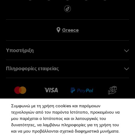
Greece
Υποστήριξη
Επικοινωνήστε Μαζί Μας
Πληροφορίες εταιρείας
Συχνές ερωτήσεις
Press
Αποστολή
Θέσεις Εργασίας
Επιστροφές
Sitemap
Όροι Πώλησης
Συμφωνώ με τη χρήση cookies και παρόμοιων
τεχνολογιών από τον παρόντα Ιστότοπο, προκειμένου να
Κάνε κλικ εδώ για υπαναχώρηση
μου παρέχεται ο Ιστότοπος και οι λειτουργικές του
δυνατότητες, να λαμβάνω πληροφορίες για τη χρήση του
και να μου προβάλλονται σχετικά διαφημιστικά μυνήματα.
Πολιτική Απορρήτου
Πολιτική Cookies