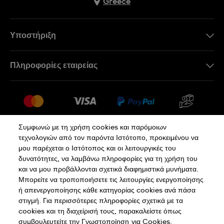
Greece
Υποστήριξη
Επικοινωνήστε Μαζί Μας
Πληροφορίες εταιρείας
Συχνές ερωτήσεις
Press
Αποστολή
Θέσεις Εργασίας
Επιστροφές
Sitemap
Όροι Πώλησης
Συμφωνώ με τη χρήση cookies και παρόμοιων
τεχνολογιών από τον παρόντα Ιστότοπο, προκειμένου να
Κάνε κλικ εδώ για υπαναχώρηση
μου παρέχεται ο Ιστότοπος και οι λειτουργικές του
δυνατότητες, να λαμβάνω πληροφορίες για τη χρήση του
και να μου προβάλλονται σχετικά διαφημιστικά μυνήματα.
Πολιτική Απορρήτου
Πολιτική Cookies
Μπορείτε να τροποποιήσετε τις λειτουργίες ενεργοποίησης
ή απενεργοποίησης κάθε κατηγορίας cookies ανά πάσα
στιγμή. Για περισσότερες πληροφορίες σχετικά με τα
Όροι Χρήσης
cookies και τη διαχείρισή τους, παρακαλείστε όπως
συμβουλευτείτε την Γνωστοποίηση
για Cookies.