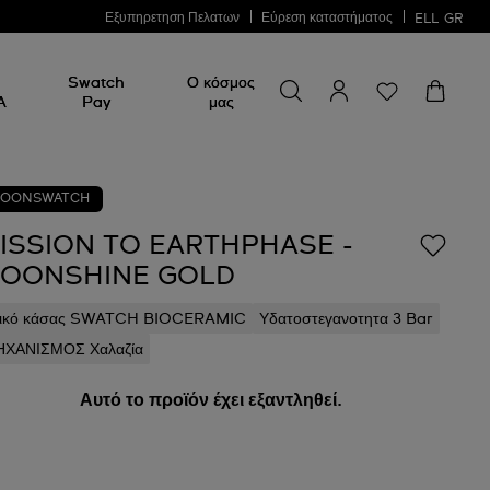
Εξυπηρετηση Πελατων
Εύρεση καταστήματος
ELL
GR
Swatch
Ο κόσμος
A
Pay
μας
OONSWATCH
ISSION TO EARTHPHASE -
OONSHINE GOLD
ικό κάσας SWATCH BIOCERAMIC
Υδατοστεγανοτητα 3 Bar
ΧΑΝΙΣΜΟΣ Χαλαζία
Αυτό το προϊόν έχει εξαντληθεί.