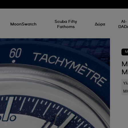
Scuba Fifty
AI-
MoonSwatch
Δώρα
Fathoms
DAD
M
M
M
Υλ
ΜΗ