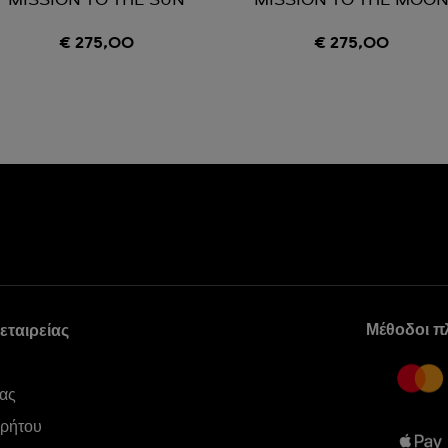
MISSION TO THE SUN
MISSION TO THE MOO
€ 275,00
€ 275,00
Μέθοδοι 
εταιρείας
ας
ρρήτου