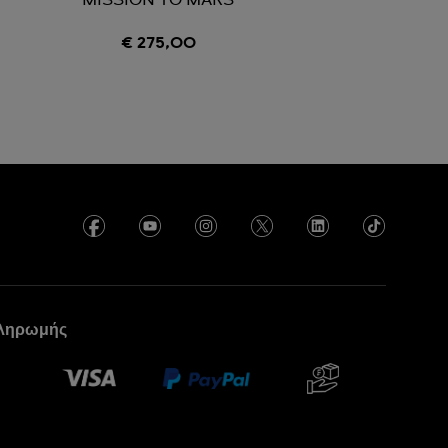
N
MISSION TO MARS
€ 275,00
πληρωμής