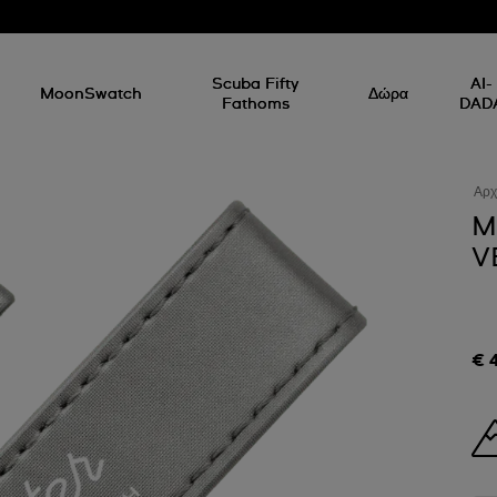
Scuba Fifty
AI-
MoonSwatch
Δώρα
Fathoms
DAD
Αρχ
M
V
€ 