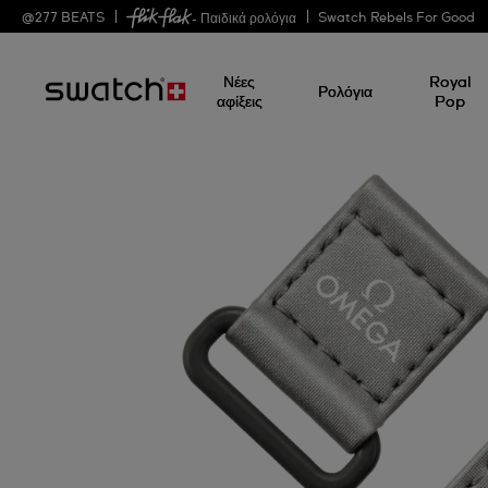
@
277
BEATS
Swatch Rebels For Good
- Παιδικά ρολόγια
Νέες
Royal
Ρολόγια
αφίξεις
Pop