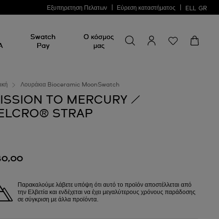
Εξυπηρετηση Πελατων
Εύρεση καταστήματος
ELL
GR
Swatch
Ο κόσμος
A
Pay
μας
ική
Λουράκια Bioceramic MoonSwatch
ISSION TO MERCURY /
ELCRO® STRAP
40,00
Παρακαλούμε λάβετε υπόψη ότι αυτό το προϊόν αποστέλλεται από
την Ελβετία και ενδέχεται να έχει μεγαλύτερους χρόνους παράδοσης
σε σύγκριση με άλλα προϊόντα.