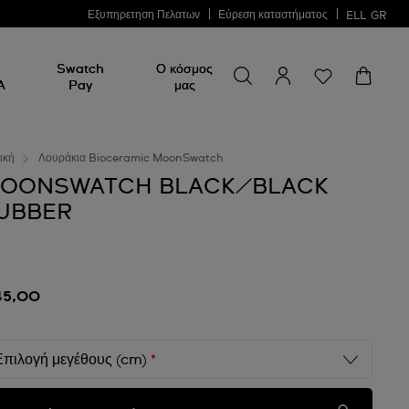
Εξυπηρετηση Πελατων
Εύρεση καταστήματος
ELL
GR
Swatch
Ο κόσμος
A
Pay
μας
ική
Λουράκια Bioceramic MoonSwatch
OONSWATCH BLACK/BLACK
UBBER
45,00
Επιλογή μεγέθους (cm)
*