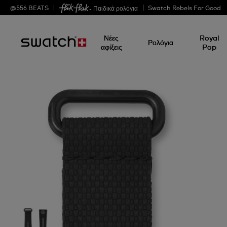
@
556
BEATS
Swatch Rebels For Good
- Παιδικά ρολόγια
Νέες
Royal
Ρολόγια
αφίξεις
Pop