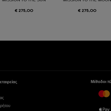
MISSION TO THE SUN
MISSION TO THE MOO
€ 275,00
€ 275,00
Μέθοδοι 
εταιρείας
ας
ρρήτου