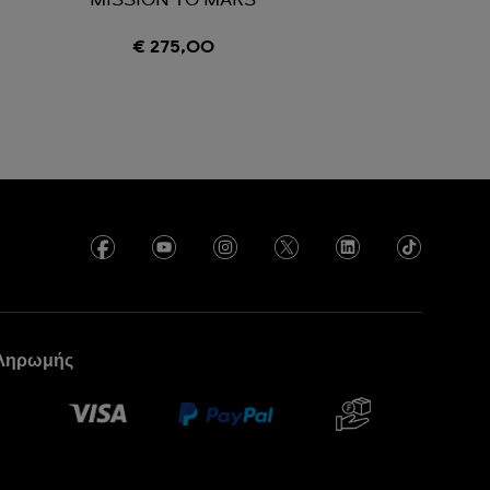
N
MISSION TO MARS
€ 275,00
πληρωμής