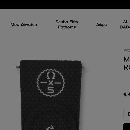
Scuba Fifty
AI-
MoonSwatch
Δώρα
Fathoms
DAD
Αρχ
M
R
€ 