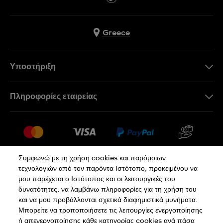
Greece
Υποστήριξη
Επικοινωνήστε Μαζί Μας
Πληροφορίες εταιρείας
Συχνές ερωτήσεις
Press
Αποστολή
Θέσεις Εργασίας
Επιστροφές
Sitemap
Όροι Πώλησης
Συμφωνώ με τη χρήση cookies και παρόμοιων
τεχνολογιών από τον παρόντα Ιστότοπο, προκειμένου να
Κάνε κλικ εδώ για υπαναχώρηση
μου παρέχεται ο Ιστότοπος και οι λειτουργικές του
δυνατότητες, να λαμβάνω πληροφορίες για τη χρήση του
και να μου προβάλλονται σχετικά διαφημιστικά μυνήματα.
Πολιτική Απορρήτου
Πολιτική Cookies
Μπορείτε να τροποποιήσετε τις λειτουργίες ενεργοποίησης
ή απενεργοποίησης κάθε κατηγορίας cookies ανά πάσα