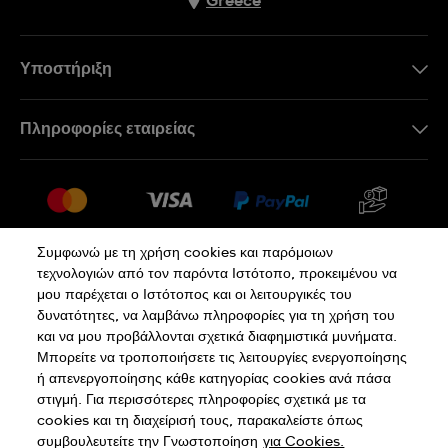
Greece
Υποστήριξη
Επικοινωνήστε Μαζί Μας
Πληροφορίες εταιρείας
Συχνές ερωτήσεις
Press
Αποστολή
Θέσεις Εργασίας
Επιστροφές
Sitemap
Όροι Πώλησης
Συμφωνώ με τη χρήση cookies και παρόμοιων
τεχνολογιών από τον παρόντα Ιστότοπο, προκειμένου να
Κάνε κλικ εδώ για υπαναχώρηση
μου παρέχεται ο Ιστότοπος και οι λειτουργικές του
δυνατότητες, να λαμβάνω πληροφορίες για τη χρήση του
και να μου προβάλλονται σχετικά διαφημιστικά μυνήματα.
Πολιτική Απορρήτου
Πολιτική Cookies
Μπορείτε να τροποποιήσετε τις λειτουργίες ενεργοποίησης
ή απενεργοποίησης κάθε κατηγορίας cookies ανά πάσα
στιγμή. Για περισσότερες πληροφορίες σχετικά με τα
Όροι Χρήσης
cookies και τη διαχείρισή τους, παρακαλείστε όπως
συμβουλευτείτε την Γνωστοποίηση
για Cookies.