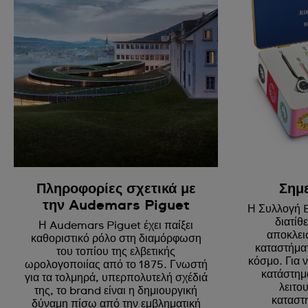
Πληροφορίες σχετικά με
Σημ
την Audemars Piguet
Η Συλλογή 
διατίθ
Η Audemars Piguet έχει παίξει
αποκλεισ
καθοριστικό ρόλο στη διαμόρφωση
καταστήμα
του τοπίου της ελβετικής
κόσμο. Για 
ωρολογοποιίας από το 1875. Γνωστή
κατάστημ
για τα τολμηρά, υπερπολυτελή σχέδιά
λειτο
της, το brand είναι η δημιουργική
καταστ
δύναμη πίσω από την εμβληματική