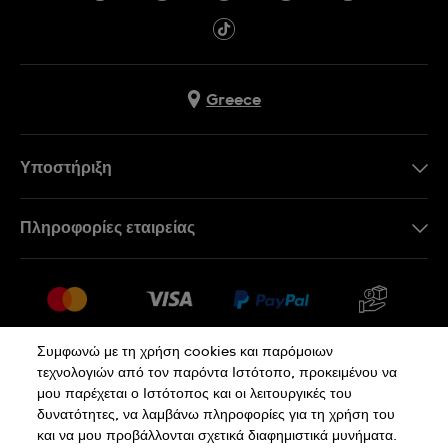
Greece
Υποστήριξη
Επικοινωνήστε Μαζί Μας
Πληροφορίες εταιρείας
Συχνές ερωτήσεις
Press
Αποστολή
Θέσεις Εργασίας
Επιστροφές
Sitemap
Όροι Πώλησης
Συμφωνώ με τη χρήση cookies και παρόμοιων
τεχνολογιών από τον παρόντα Ιστότοπο, προκειμένου να
Κάνε κλικ εδώ για υπαναχώρηση
μου παρέχεται ο Ιστότοπος και οι λειτουργικές του
δυνατότητες, να λαμβάνω πληροφορίες για τη χρήση του
και να μου προβάλλονται σχετικά διαφημιστικά μυνήματα.
Πολιτική Απορρήτου
Πολιτική Cookies