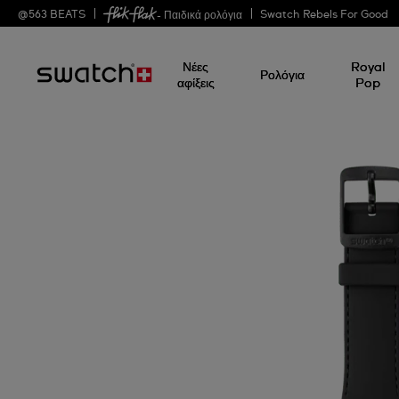
@
563
BEATS
Swatch Rebels For Good
- Παιδικά ρολόγια
Νέες
Royal
Ρολόγια
αφίξεις
Pop