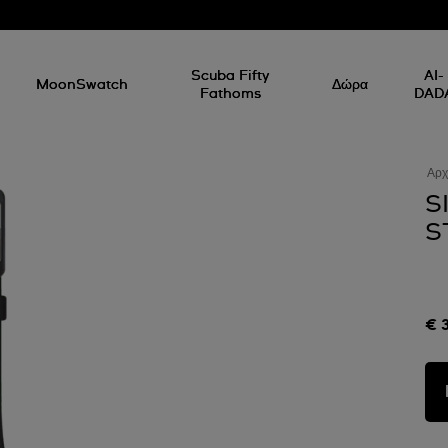
Scuba Fifty
AI-
MoonSwatch
Δώρα
Fathoms
DAD
Αρχ
S
S
€ 