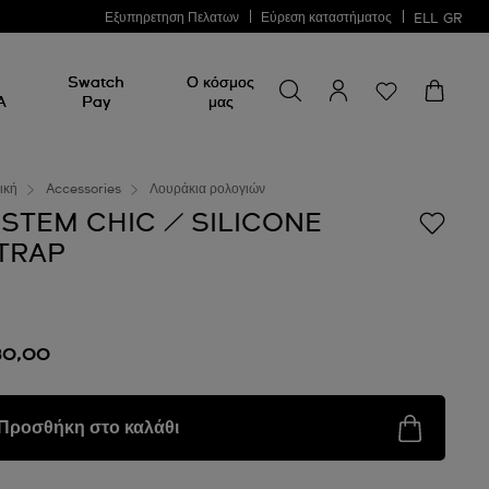
Εξυπηρετηση Πελατων
Εύρεση καταστήματος
ELL
GR
Swatch
Ο κόσμος
A
Pay
μας
ική
Accessories
Λουράκια ρολογιών
ISTEM CHIC / SILICONE
TRAP
30,00
Προσθήκη στο καλάθι