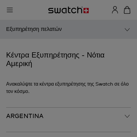
Εξυπηρέτηση πελατών
Οδηγίες χρήστη
Κέντρα Εξυπηρέτησης - Νότια
Αμερική
Κέντρα Εξυπηρέτησης
Ευρώπη
Ανακαλύψτε τα κέντρα εξυπηρέτησης της Swatch σε όλο
Βόρεια Αμερική
τον κόσμο.
Νότια Αμερική
Ασία
ARGENTINA
Ωκεανία
Αφρική
Southamerican Trendy SA‎