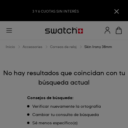
Skin
3 Y 6 CUOTAS SIN INTERÉS
Irony
38mm
Inicio
Accessories
Correas de reloj
Skin Irony 38mm
No hay resultados que coincidan con tu
búsqueda actual
Consejos de búsqueda:
Verificar nuevamente la ortografía
Cambiar tu consulta de búsqueda
Sé menos específico(a)