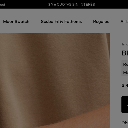
3 Y 6 CUOTAS SIN INTERÉS
ood
MoonSwatch
Scuba Fifty Fathoms
Regalos
AI-
Ini
B
Re
Mo
$ 
Di