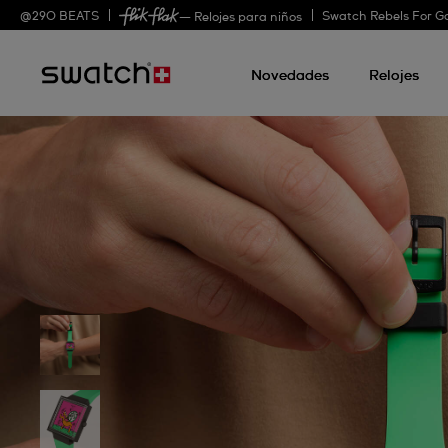
@
290
BEATS
Swatch Rebels For G
— Relojes para niños
Novedades
Relojes