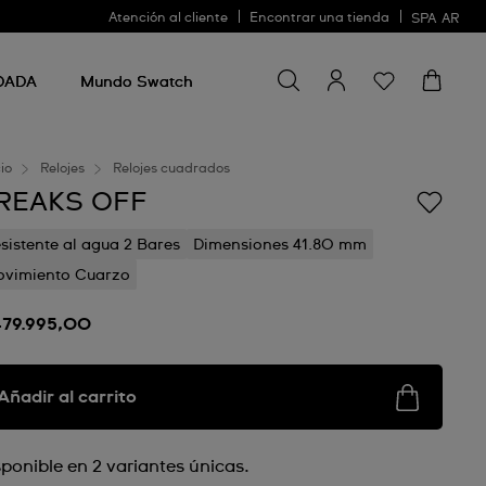
Atención al cliente
Encontrar una tienda
SPA
AR
Buscar algo
Buscar
algo
DADA
Mundo Swatch
cio
Relojes
Relojes cuadrados
REAKS OFF
sistente al agua 2 Bares
Dimensiones 41.80 mm
vimiento Cuarzo
479.995,00
Añadir al carrito
sponible en 2 variantes únicas.