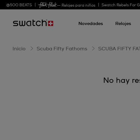
PINK
@
500
BEATS
Swatch Rebels For 
— Relojes para niños
Novedades
Relojes
OCEAN
Inicio
Scuba Fifty Fathoms
SCUBA FIFTY F
No hay re