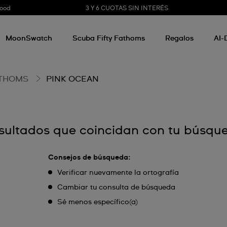
3 Y 6 CUOTAS SIN INTERÉS
Good
MoonSwatch
Scuba Fifty Fathoms
Regalos
AI-
ATHOMS
PINK OCEAN
sultados que coincidan con tu búsqu
Consejos de búsqueda:
Verificar nuevamente la ortografía
Cambiar tu consulta de búsqueda
Sé menos específico(a)