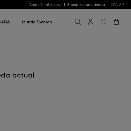
Atención al cliente
Encontrar una tienda
SPA
AR
Buscar algo
Buscar
algo
DADA
Mundo Swatch
eda actual