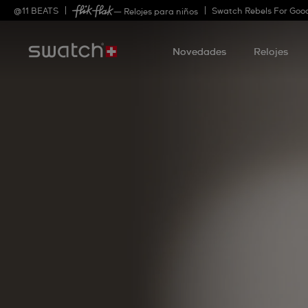
@
11
BEATS
Swatch Rebels For Goo
— Relojes para niños
Novedades
Relojes