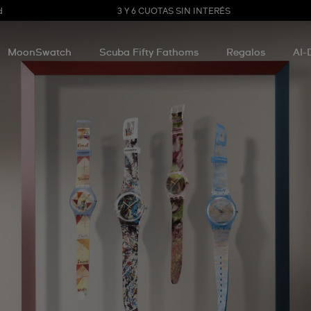
3 Y 6 CUOTAS SIN INTERÉS
d
MoonSwatch
Scuba Fifty Fathoms
Regalos
AI-