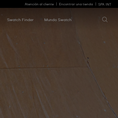
Atención al cliente
Encontrar una tienda
SPA
INT
Buscar 
Buscar
algo
Swatch Finder
Mundo Swatch