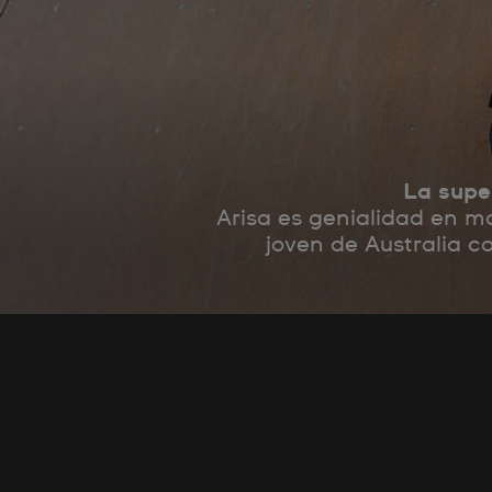
La supe
Arisa es genialidad en m
joven de Australia c