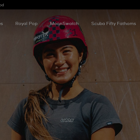
od
es
Royal Pop
MoonSwatch
Scuba Fifty Fathoms