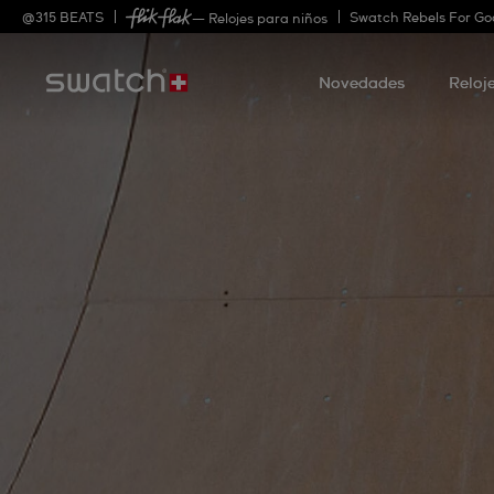
@
315
BEATS
Swatch Rebels For Go
— Relojes para niños
Novedades
Reloj