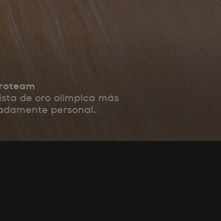
Proteam
ista de oro olímpica más
emadamente personal.