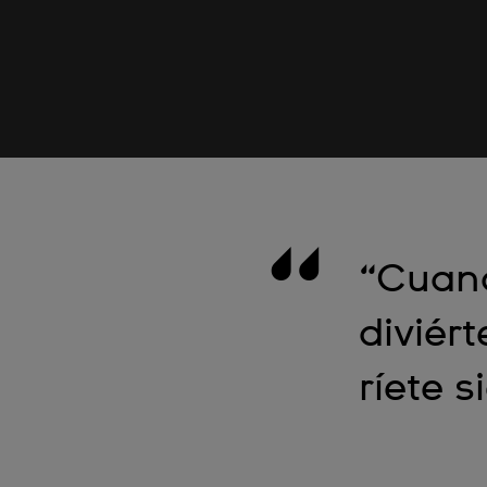
“Cuand
diviért
ríete s