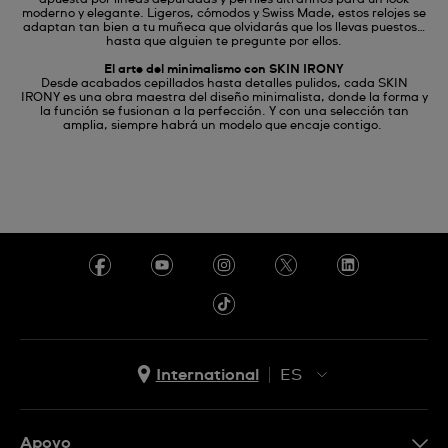
apuesta por líneas depuradas y perfiles ultrafinos para un look
moderno y elegante. Ligeros, cómodos y Swiss Made, estos relojes se
adaptan tan bien a tu muñeca que olvidarás que los llevas puestos…
hasta que alguien te pregunte por ellos.
El arte del minimalismo con SKIN IRONY
Desde acabados cepillados hasta detalles pulidos, cada SKIN
IRONY es una obra maestra del diseño minimalista, donde la forma y
la función se fusionan a la perfección. Y con una selección tan
amplia, siempre habrá un modelo que encaje contigo.
International
ES
EN
ES
Apoyo