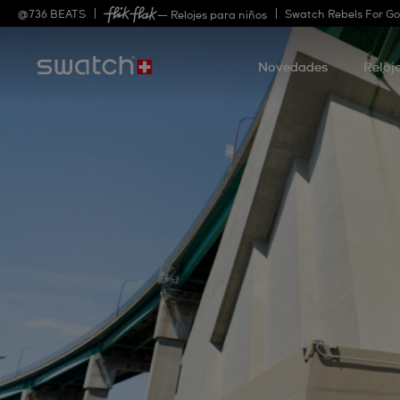
@
736
BEATS
Swatch Rebels For G
— Relojes para niños
Novedades
Reloj