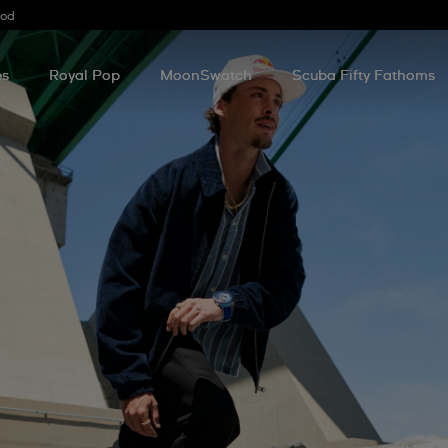
ood
es
Royal Pop
MoonSwatch
Scuba Fifty Fathoms