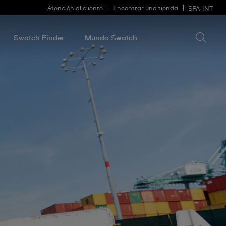
Atención al cliente
Encontrar una tienda
SPA
INT
Buscar 
Buscar
algo
Swatch Finder
Mundo Swatch