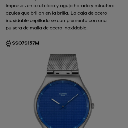
impresos en azul claro y aguja horaria y minutero
Argentina
azules que brillan en la brilla. La caja de acero
Armenia
inoxidable cepillado se complementa con una
pulsera de malla de acero inoxidable.
Australia
Austria
SS07S157M
Azerbaijan
Bahrain
Belarus
Belgium
Bermuda
Bulgaria
Canada
Cayman Islands