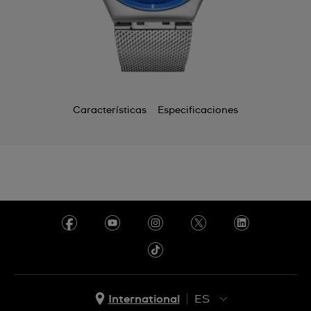
Chile
China
Colombia
Costa Rica
Características
Especificaciones
Croatia
Cyprus
Czechia
Denmark
Ecuador
Egypt
El Salvador
International
ES