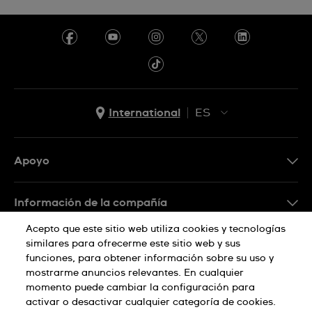
International
ES
EN
ES
Apoyo
Preguntas frecuentes
Información de la compañía
Prensa
Acepto que este sitio web utiliza cookies y tecnologías
similares para ofrecerme este sitio web y sus
Empleo
Política de privacidad
funciones, para obtener información sobre su uso y
mostrarme anuncios relevantes. En cualquier
Sitemap
momento puede cambiar la configuración para
activar o desactivar cualquier categoría de cookies.
Aviso sobre cookies